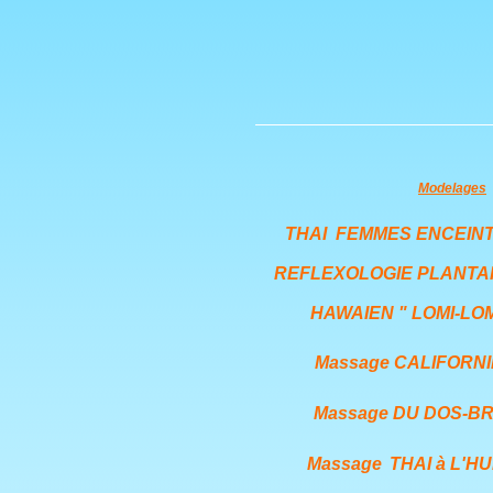
Modelages
THAI FEMMES ENCEIN
REFLEXOLOGIE PLANTA
HAWAIEN " LOMI-LOM
Massage CALIFORN
Massage
DU DOS-B
Massage
THAI à L'HU