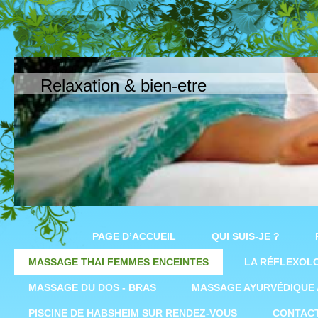
Relaxation & bien-etre
PAGE D’ACCUEIL
QUI SUIS-JE ?
MASSAGE THAI FEMMES ENCEINTES
LA RÉFLEXOLO
MASSAGE DU DOS - BRAS
MASSAGE AYURVÉDIQUE
PISCINE DE HABSHEIM SUR RENDEZ-VOUS
CONTAC